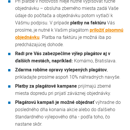
Pri platbe v hotovosti nieje nutné vypisovať ručne
objednávku – obsluha zberného miesta zadá Vaše
údaje do počítača a objednávku potom vytlačí k
Vášmu podpisu. V prípade
platby na faktúru
Vás
prosíme, je nutné k Vašim plagátom
priložiť písomnú
objednávku
. Platba na faktúru je možná iba po
predcházajúcej dohode.
Radi pre Vás zabezpečíme výlep plagátov aj v
ďalších mestách, napríklad:
Komárno, Bratislava.
Zdarma robíme opravy vylepených plagátov
,
prikladajte prosíme aspoň 10% náhradných navyše.
Platby za plagátové kampane
prijímajú zberné
miesta dopredu pri prijatí záväznej objednávky.
Plagátovú kampaň je možné objednať
výhradne do
posledného dňa konania akcie alebo do ďalšieho
štandardného výlepového dňa - podľa toho, čo
nastane skôr.