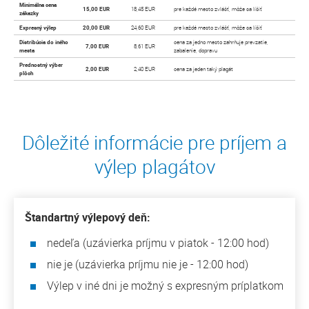
Minimálna cena
15,00 EUR
18,45 EUR
pre každé mesto zvlášť, môže sa líšiť
zákazky
Expresný výlep
20,00 EUR
24,60 EUR
pre každé mesto zvlášť, môže sa líšiť
Distribúcia do iného
cena za jedno mesto zahrňuje prevzatie,
7,00 EUR
8,61 EUR
mesta
zabalenie, dopravu
Prednostný výber
2,00 EUR
2,40 EUR
cena za jeden taký plagát
plôch
Dôležité informácie pre príjem a
výlep plagátov
Štandartný výlepový deň:
nedeľa (uzávierka príjmu v piatok - 12:00 hod)
nie je (uzávierka príjmu nie je - 12:00 hod)
Výlep v iné dni je možný s expresným príplatkom