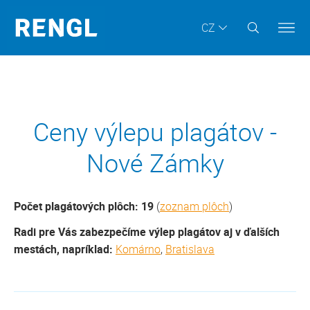
CZ
Ceny výlepu plagátov -
Nové Zámky
Počet plagátových plôch: 19
(
zoznam plôch
)
Radi pre Vás zabezpečíme výlep plagátov aj v ďalších
mestách, napríklad:
Komárno
,
Bratislava