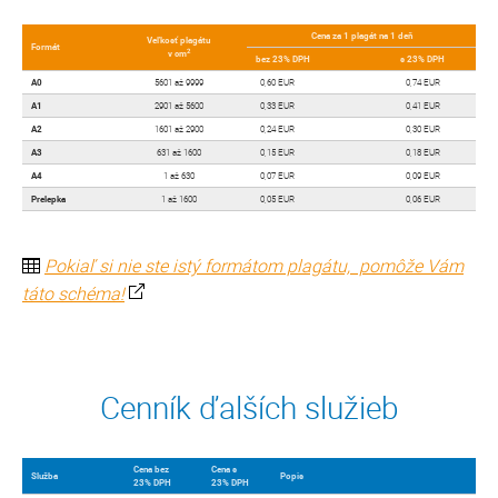
Cena za 1 plagát na 1 deň
Veľkosť plagátu
Formát
2
v cm
bez 23% DPH
s 23% DPH
A0
5601 až 9999
0,60 EUR
0,74 EUR
A1
2901 až 5600
0,33 EUR
0,41 EUR
A2
1601 až 2900
0,24 EUR
0,30 EUR
A3
631 až 1600
0,15 EUR
0,18 EUR
A4
1 až 630
0,07 EUR
0,09 EUR
Prelepka
1 až 1600
0,05 EUR
0,06 EUR
Pokiaľ si nie ste istý formátom plagátu,
pomôže Vám
táto schéma!
Cenník ďalších služieb
Cena bez
Cena s
Služba
Popis
23% DPH
23% DPH