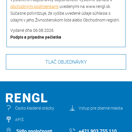
obchodnými podmienkami
uvedenými na www.rengl.sk.
Súčasne potvrdzuje, že vyššie uvedené údaje súhlasia s
údajmi v jeho Živnostenskom liste alebo Obchodnom registri.
Vydané dňa 06.08.2026
Podpis a prípadne pečiatka
Často kladené otázky
Vstup pre zberné miesta
AFIŠ
Sídlo spoločnosti
+421 903 755 110