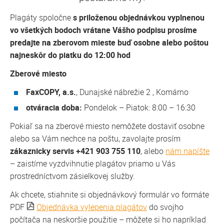
Plagáty spoločne
s priloženou objednávkou vyplnenou
vo všetkých bodoch vrátane Vášho podpisu prosíme
predajte na zberovom mieste buď osobne alebo poštou
najneskôr do piatku do 12:00 hod
Zberové miesto
FaxCOPY, a.s.
, Dunajské nábrežie 2 , Komárno
otváracia doba:
Pondelok – Piatok: 8:00 – 16:30
Pokiaľ sa na zberové miesto nemôžete dostaviť osobne
alebo sa Vám nechce na poštu, zavolajte prosím
zákaznicky servis +421 903 755 110
, alebo
nám napíšte
– zaistíme vyzdvihnutie plagátov priamo u Vás
prostredníctvom zásielkovej služby.
Ak chcete, stiahnite si objednávkový formulár vo formáte
PDF
Objednávka vylepenia plagátov
do svojho
počítača na neskoršie použitie – môžete si ho napríklad