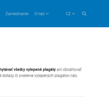
Zamestnanie
O nás
CZ
ytávať všetky vylepené plagáty
ani obsahovať
é dotazy či overenie vylepených plagátov nás