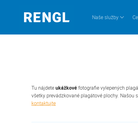
Naše služby
Ce
Tu nájdete
ukážkové
fotografie vylepených plagá
všetky prevádzkované plagátové plochy. Našou sn
kontaktujte