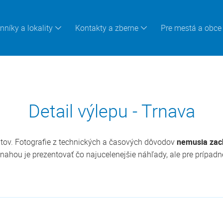
nníky a lokality
Kontakty a zberne
Pre mestá a obce
Detail výlepu - Trnava
tov. Fotografie z technických a časových dôvodov
nemusia zach
ahou je prezentovať čo najucelenejšie náhľady, ale pre prípadn