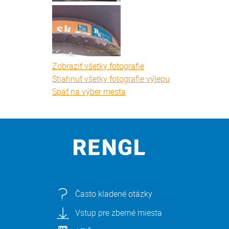
Zobraziť všetky fotografie
Stiahnuť všetky fotografie výlepu
Späť na výber mesta
Často kladené otázky
Vstup pre zberné miesta