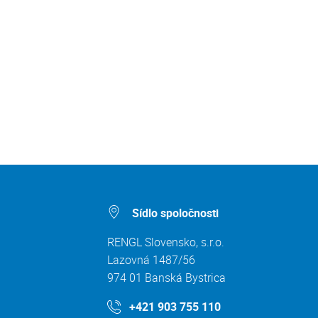
Sídlo spoločnosti
RENGL Slovensko, s.r.o.
Lazovná 1487/56
974 01 Banská Bystrica
+421 903 755 110